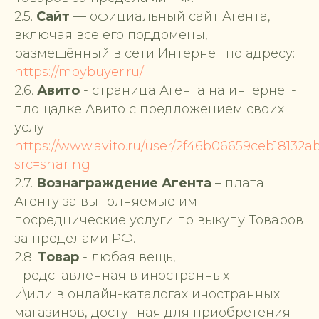
2.5.
Сайт
— официальный сайт Агента,
включая все его поддомены,
размещённый в сети Интернет по адресу:
https://moybuyer.ru/
2.6.
Авито
- страница Агента на интернет-
площадке Авито с предложением своих
услуг:
https://www.avito.ru/user/2f46b06659ceb18132ab
src=sharing
.
2.7.
Вознаграждение Агента
– плата
Агенту за выполняемые им
посреднические услуги по выкупу Товаров
за пределами РФ.
2.8.
Товар
- любая вещь,
представленная в иностранных
и\или в онлайн-каталогах иностранных
магазинов, доступная для приобретения